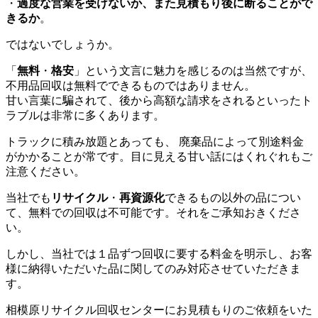
・
過度な営業を受けないか、また見積もり後に断ることがで
きるか
。
ではないでしょうか。
「
無料
・
格安
」という文言に魅力を感じるのは当然ですが、
不用品回収は無料でできるものではありません。
甘い言葉に騙されて、後から高額な請求をされるといったト
ラブルは非常に多くあります。
トラックに積み放題とあっても、 廃棄品によって別途料金
がかかることが常です。目に見える甘い話にはくれぐれもご
注意ください。
当社でも
リサイクル
・
再資源化
できるもの以外の品につい
て、無料での回収は不可能です。それをご承知おきくださ
い。
しかし、当社では１品ずつ回収に要する料金を明示し、お客
様に納得いただいた品に関してのみ対応させていただきま
す。
相模原リサイクル回収センターにお見積もりのご依頼をいた