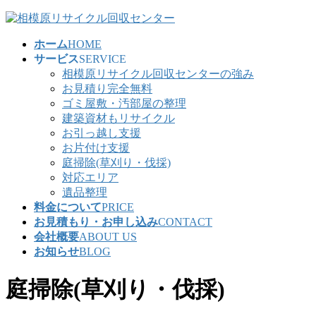
コ
ナ
ン
ビ
ホーム
HOME
テ
ゲ
サービス
SERVICE
ン
ー
相模原リサイクル回収センターの強み
ツ
シ
お見積り完全無料
へ
ョ
ゴミ屋敷・汚部屋の整理
ス
ン
建築資材もリサイクル
キ
に
お引っ越し支援
ッ
移
お片付け支援
プ
動
庭掃除(草刈り・伐採)
対応エリア
遺品整理
料金について
PRICE
お見積もり・お申し込み
CONTACT
会社概要
ABOUT US
お知らせ
BLOG
庭掃除(草刈り・伐採)